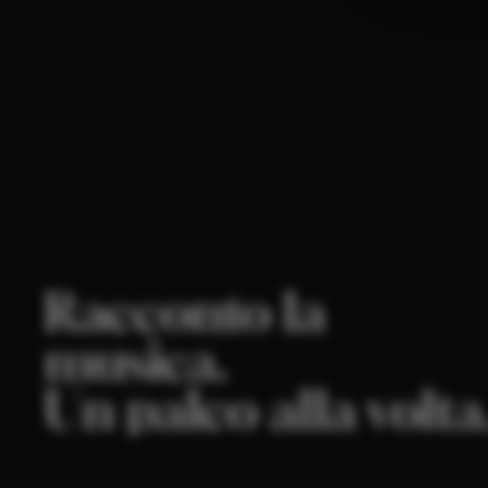
Racconto la
musica.
Un palco alla volta