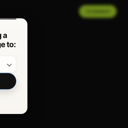
Contattami
 a
e to: